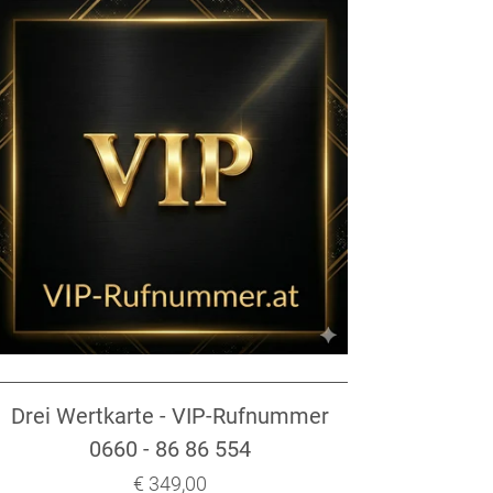
Drei Wertkarte - VIP-Rufnummer
0660 - 86 86 554
Verkaufspreis: € 349,00
€ 349,00