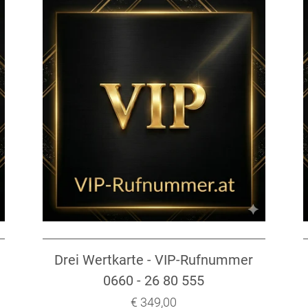
Drei Wertkarte - VIP-Rufnummer
0660 - 26 80 555
Verkaufspreis: € 349,00
€ 349,00