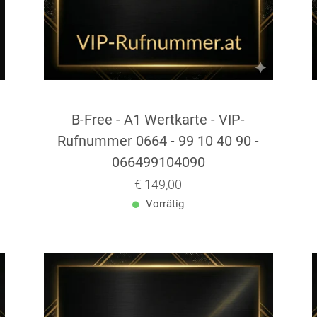
B-Free - A1 Wertkarte - VIP-
Rufnummer 0664 - 99 10 40 90 -
066499104090
00
0
Verkaufspreis: € 149,00
€ 149,00
Vorrätig