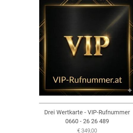
Drei Wertkarte - VIP-Rufnummer
0660 - 26 26 489
Verkaufspreis: € 349,00
€ 349,00