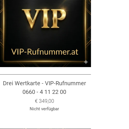
Drei Wertkarte - VIP-Rufnummer
0660 - 4 11 22 00
Verkaufspreis: € 349,00
€ 349,00
Nicht verfügbar