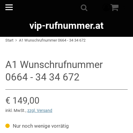
Warenkorb
0
Suche
vip-rufnummer.at
Start
A1 Wunschrufnummer 0664 - 34 34 672
A1 Wunschrufnummer
0664 - 34 34 672
Verkaufspreis: € 149,00
€ 149,00
inkl. MwSt.
,
zzgl. Versand
Nur noch wenige vorrätig