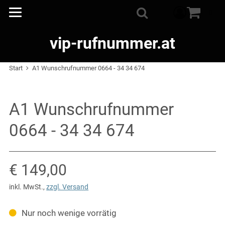
Warenkorb
0
Suche
vip-rufnummer.at
Start
A1 Wunschrufnummer 0664 - 34 34 674
A1 Wunschrufnummer
0664 - 34 34 674
Verkaufspreis: € 149,00
€ 149,00
inkl. MwSt.
,
zzgl. Versand
Nur noch wenige vorrätig