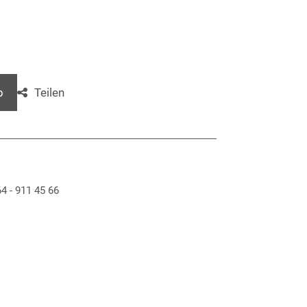
Teilen
b
 - 911 45 66