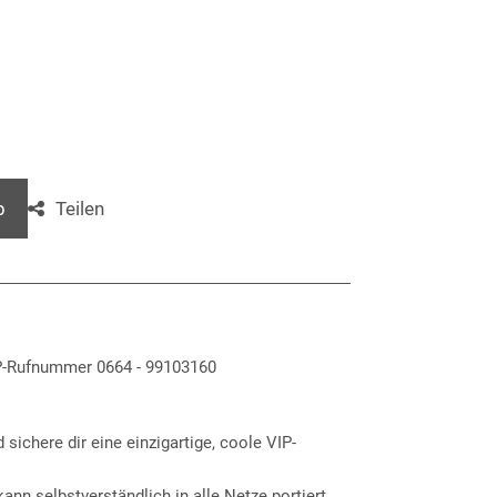
Teilen
b
VIP-Rufnummer 0664 - 99103160
 sichere dir eine einzigartige, coole VIP-
nn selbstverständlich in alle Netze portiert