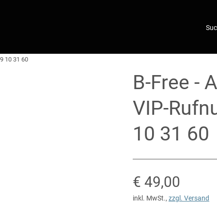
9 10 31 60
B-Free - 
VIP-Rufn
10 31 60
Verkaufspreis
€ 49,00
inkl. MwSt.
,
zzgl. Versand