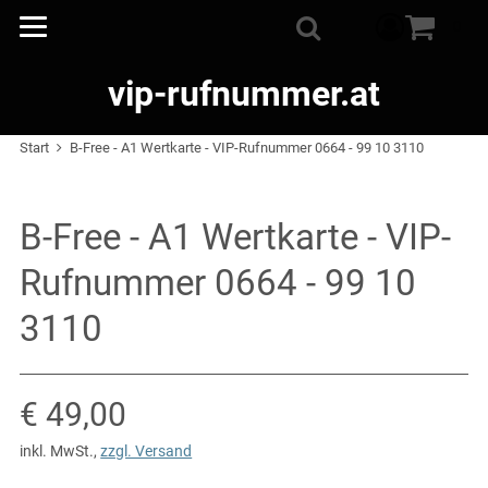
Warenkorb
0
Suche
vip-rufnummer.at
Start
B-Free - A1 Wertkarte - VIP-Rufnummer 0664 - 99 10 3110
B-Free - A1 Wertkarte - VIP-
Rufnummer 0664 - 99 10
3110
Verkaufspreis: € 49,00
€ 49,00
inkl. MwSt.
,
zzgl. Versand