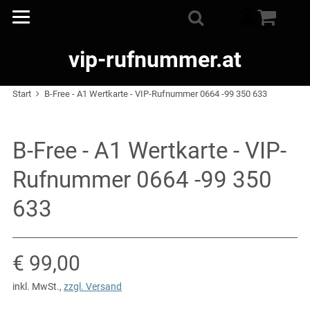
Warenkorb
0
Suche
vip-rufnummer.at
Start
B-Free - A1 Wertkarte - VIP-Rufnummer 0664 -99 350 633
B-Free - A1 Wertkarte - VIP-
Rufnummer 0664 -99 350
633
Verkaufspreis: € 99,00
€ 99,00
inkl. MwSt.
,
zzgl. Versand