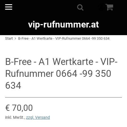
Warenkorb
0
Suche
vip-rufnummer.at
Start
B-Free - A1 Wertkarte - VIP-Rufnummer 0664 -99 350 634
B-Free - A1 Wertkarte - VIP-
Rufnummer 0664 -99 350
634
Verkaufspreis: € 70,00
€ 70,00
inkl. MwSt.
,
zzgl. Versand