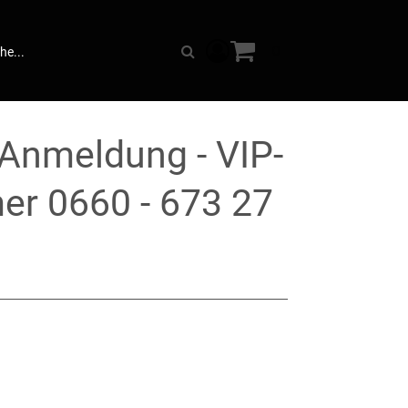
Warenkorb anzeigen. Sie 
0
Suche
 Anmeldung - VIP-
r 0660 - 673 27
s: € 149,00