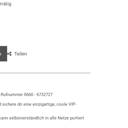
rrätig
Teilen
b
P-Rufnummer 0660 - 6732727
 sichere dir eine einzigartige, coole VIP-
nn selbstverständlich in alle Netze portiert