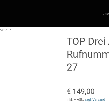
73 27 27
TOP Drei
Rufnumme
27
Verkaufsprei
€ 149,00
inkl. MwSt.
,
zzgl. Versand